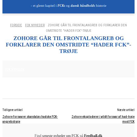
- et glemt kapitel i
FCKs
og
dansk håndbolds
historie
FORSIDE
FCK NYHEDER
ZOHORE GÅR TIL FRONTALANGREB OG FORKLARER DEN
OMSTRIDTE "HADER FCK"-TRØJE
ZOHORE GÅR TIL FRONTALANGREB OG
FORKLARER DEN OMSTRIDTE “HADER FCK”-
TRØJE
20. NOVEMBER 2025
FCK NYHEDER
Tidligere artikel
Næste artikel
Zohore forsvarer skandaløs hadske FCK-
Zohore eksploderer i vildt forsvar af had-trøje
angrebstrøje
mod FCK
Find
seneste nyheder om FCK
på
Feedball.dk