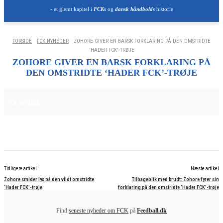
- et glemt kapitel i
FCKs
og
dansk håndbolds
historie
FORSIDE
FCK NYHEDER
ZOHORE GIVER EN BARSK FORKLARING PÅ DEN OMSTRIDTE
'HADER FCK'-TRØJE
ZOHORE GIVER EN BARSK FORKLARING PÅ
DEN OMSTRIDTE ‘HADER FCK’-TRØJE
20. NOVEMBER 2025
FCK NYHEDER
Tidligere artikel
Næste artikel
Zohore smider lys på den vildt omstridte
Tilbageblik med krudt: Zohore fyrer sin
‘Hader FCK’-trøje
forklaring på den omstridte ‘Hader FCK’-trøje
Find
seneste nyheder om FCK
på
Feedball.dk