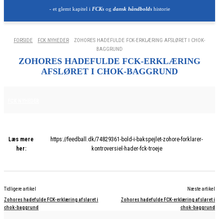
- et glemt kapitel i
FCKs
og
dansk håndbolds
historie
FORSIDE
FCK NYHEDER
ZOHORES HADEFULDE FCK-ERKLÆRING AFSLØRET I CHOK-
BAGGRUND
ZOHORES HADEFULDE FCK-ERKLÆRING
AFSLØRET I CHOK-BAGGRUND
20. NOVEMBER 2025
FCK NYHEDER
Læs mere
https://feedball.dk/74829361-bold-i-bakspejlet-zohore-forklarer-
her:
kontroversiel-hader-fck-troeje
Tidligere artikel
Næste artikel
Zohores hadefulde FCK-erklæring afsløret i
Zohores hadefulde FCK-erklæring afsløret i
chok-baggrund
chok-baggrund