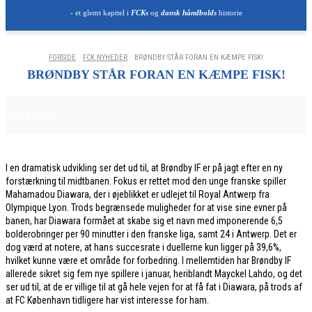
- et glemt kapitel i
FCKs
og
dansk håndbolds
historie
FORSIDE
FCK NYHEDER
BRØNDBY STÅR FORAN EN KÆMPE FISK!
BRØNDBY STÅR FORAN EN KÆMPE FISK!
1. FEBRUAR 2026
FCK NYHEDER
I en dramatisk udvikling ser det ud til, at Brøndby IF er på jagt efter en ny
forstærkning til midtbanen. Fokus er rettet mod den unge franske spiller
Mahamadou Diawara, der i øjeblikket er udlejet til Royal Antwerp fra
Olympique Lyon. Trods begrænsede muligheder for at vise sine evner på
banen, har Diawara formået at skabe sig et navn med imponerende 6,5
bolderobringer per 90 minutter i den franske liga, samt 24 i Antwerp. Det er
dog værd at notere, at hans succesrate i duellerne kun ligger på 39,6%,
hvilket kunne være et område for forbedring. I mellemtiden har Brøndby IF
allerede sikret sig fem nye spillere i januar, heriblandt Mayckel Lahdo, og det
ser ud til, at de er villige til at gå hele vejen for at få fat i Diawara, på trods af
at FC København tidligere har vist interesse for ham.