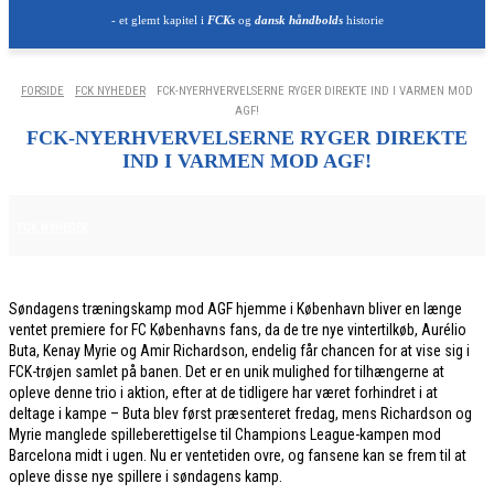
- et glemt kapitel i
FCKs
og
dansk håndbolds
historie
FORSIDE
FCK NYHEDER
FCK-NYERHVERVELSERNE RYGER DIREKTE IND I VARMEN MOD
AGF!
FCK-NYERHVERVELSERNE RYGER DIREKTE
IND I VARMEN MOD AGF!
1. FEBRUAR 2026
FCK NYHEDER
Søndagens træningskamp mod AGF hjemme i København bliver en længe
ventet premiere for FC Københavns fans, da de tre nye vintertilkøb, Aurélio
Buta, Kenay Myrie og Amir Richardson, endelig får chancen for at vise sig i
FCK-trøjen samlet på banen. Det er en unik mulighed for tilhængerne at
opleve denne trio i aktion, efter at de tidligere har været forhindret i at
deltage i kampe – Buta blev først præsenteret fredag, mens Richardson og
Myrie manglede spilleberettigelse til Champions League-kampen mod
Barcelona midt i ugen. Nu er ventetiden ovre, og fansene kan se frem til at
opleve disse nye spillere i søndagens kamp.