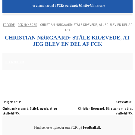
- et glemt kapitel i
FCKs
og
dansk håndbolds
historie
FORSIDE
FCK NYHEDER
CHRISTIAN NØRGAARD: STÅLE KRÆVEDE, AT JEG BLEV EN DEL AF
FCK
CHRISTIAN NØRGAARD: STÅLE KRÆVEDE, AT
JEG BLEV EN DEL AF FCK
25. JUNI 2025
FCK NYHEDER
Tidligere artikel
Næste artikel
Christian Nørgaard: Ståle krævede, at jeg
Christian Nørgaard: Ståle tvang mig til at
skulle til FCK
skifte til FCK
Find
seneste nyheder om FCK
på
Feedball.dk