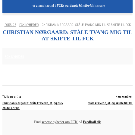
- et glemt kapitel i
FCKs
og
dansk håndbolds
historie
FORSIDE
FCK NYHEDER
CHRISTIAN NØRGAARD: STÅLE TVANG MIG TIL AT SKIFTE TIL FCK
CHRISTIAN NØRGAARD: STÅLE TVANG MIG TIL
AT SKIFTE TIL FCK
25. JUNI 2025
FCK NYHEDER
Tidligere artikel
Næste artikel
Christian Nørgaard: Ståle krævede, at jeg blev
Ståle krævede, at jeg skulle til FCK
en del af FCK
Find
seneste nyheder om FCK
på
Feedball.dk