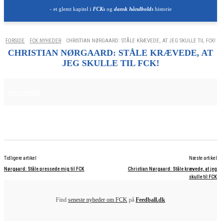
- et glemt kapitel i
FCKs
og
dansk håndbolds
historie
FORSIDE
FCK NYHEDER
CHRISTIAN NØRGAARD: STÅLE KRÆVEDE, AT JEG SKULLE TIL FCK!
CHRISTIAN NØRGAARD: STÅLE KRÆVEDE, AT
JEG SKULLE TIL FCK!
25. JUNI 2025
FCK NYHEDER
Tidligere artikel
Næste artikel
Nørgaard: Ståle pressede mig til FCK
Christian Nørgaard: Ståle krævede, at jeg
skulle til FCK
Find
seneste nyheder om FCK
på
Feedball.dk