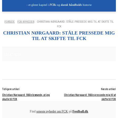
- et glemt kapitel i
FCKs
og
dansk håndbolds
historie
FORSIDE
FCK NYHEDER
CHRISTIAN NØRGAARD: STÅLE PRESSEDE MIG TIL AT SKIFTE TIL
FCK
CHRISTIAN NØRGAARD: STÅLE PRESSEDE MIG
TIL AT SKIFTE TIL FCK
25. JUNI 2025
FCK NYHEDER
Tidligere artikel
Næste artikel
Christian Nørgaard: Ståle krævede, at jeg
Christian Nørgaard: Ståle pressede mig til at
skulle til FCK
skifte til FCK
Find
seneste nyheder om FCK
på
Feedball.dk