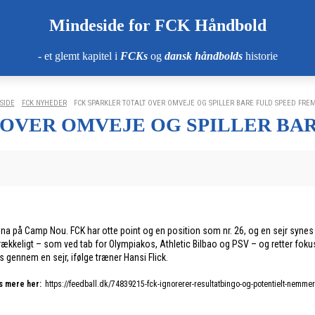
Mindeside for FCK Håndbold
- et glemt kapitel i
FCKs
og
dansk håndbolds
historie
SIDE
FCK NYHEDER
FCK SPARKLER TOTALT OVER OMVEJE OG SPILLER BARE FULD SPEED FRE
 OVER OMVEJE OG SPILLER BAR
 på Camp Nou. FCK har otte point og en position som nr. 26, og en sejr synes
tilstrækkeligt – som ved tab for Olympiakos, Athletic Bilbao og PSV – og rette
 gennem en sejr, ifølge træner Hansi Flick.
s mere her:
https://feedball.dk/74839215-fck-ignorerer-resultatbingo-og-potentielt-nemmer