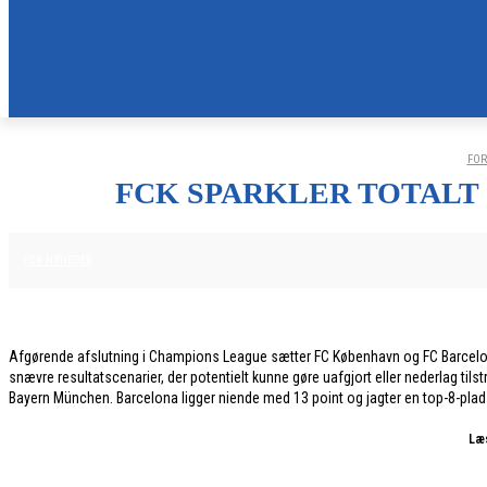
FOR
FCK SPARKLER TOTALT
28. JANUAR 2026
FCK NYHEDER
Afgørende afslutning i Champions League sætter FC København og FC Barcelona
snævre resultatscenarier, der potentielt kunne gøre uafgjort eller nederlag 
Bayern München. Barcelona ligger niende med 13 point og jagter en top-8-plads
Læ