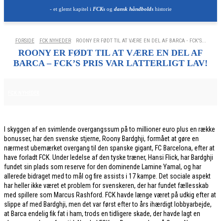
- et glemt kapitel i
FCKs
og
dansk håndbolds
historie
FORSIDE
FCK NYHEDER
ROONY ER FØDT TIL AT VÆRE EN DEL AF BARCA - FCK'S...
ROONY ER FØDT TIL AT VÆRE EN DEL AF
BARCA – FCK’S PRIS VAR LATTERLIGT LAV!
28. JANUAR 2026
FCK NYHEDER
I skyggen af en svimlende overgangssum på to millioner euro plus en række
bonusser, har den svenske stjerne, Roony Bardghji, formået at gøre en
nærmest ubemærket overgang til den spanske gigant, FC Barcelona, efter at
have forladt FCK. Under ledelse af den tyske træner, Hansi Flick, har Bardghji
fundet sin plads som reserve for den dominende Lamine Yamal, og har
allerede bidraget med to mål og fire assists i 17 kampe. Det sociale aspekt
har heller ikke været et problem for svenskeren, der har fundet fællesskab
med spillere som Marcus Rashford. FCK havde længe været på udkig efter at
slippe af med Bardghji, men det var først efter to års ihærdigt lobbyarbejde,
at Barca endelig fik fat i ham, trods en tidligere skade, der havde lagt en