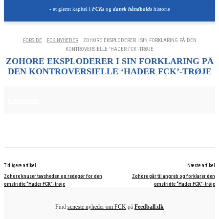
- et glemt kapitel i
FCKs
og
dansk håndbolds
historie
FORSIDE
FCK NYHEDER
ZOHORE EKSPLODERER I SIN FORKLARING PÅ DEN
KONTROVERSIELLE 'HADER FCK'-TRØJE
ZOHORE EKSPLODERER I SIN FORKLARING PÅ
DEN KONTROVERSIELLE ‘HADER FCK’-TRØJE
20. NOVEMBER 2025
FCK NYHEDER
Tidligere artikel
Næste artikel
Zohore knuser tavsheden og redegør for den
Zohore går til angreb og forklarer den
omstridte “Hader FCK”-trøje
omstridte “Hader FCK”-trøje
Find
seneste nyheder om FCK
på
Feedball.dk