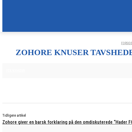
FORSID
ZOHORE KNUSER TAVSHEDE
20. NOVEMBER 2025
FCK NYHEDER
Tidligere artikel
Zohore giver en barsk forklaring på den omdiskuterede “Hader F